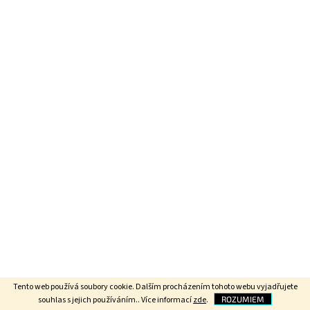
Tento web používá soubory cookie. Dalším procházením tohoto webu vyjadřujete
souhlas s jejich používáním.. Více informací
zde
.
ROZUMIEM