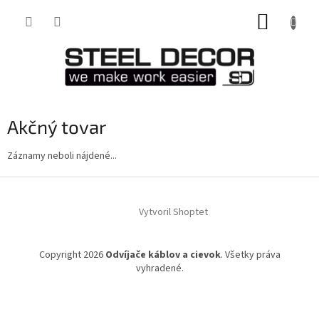
Prejsť
NÁKUP
na
obsah
KOŠÍK
Akčný tovar
Záznamy neboli nájdené...
Z
á
Vytvoril Shoptet
p
ä
t
Copyright 2026
Odvíjače káblov a cievok
. Všetky práva
i
vyhradené.
e